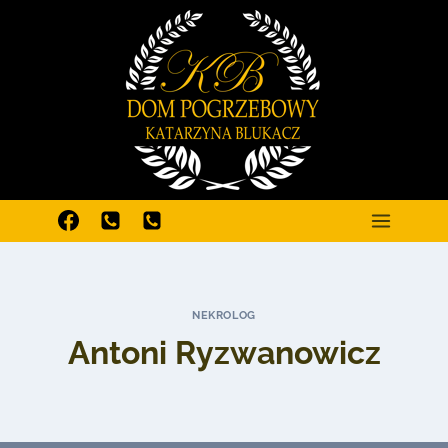
Przejdź
do
treści
NEKROLOG
Antoni Ryzwanowicz