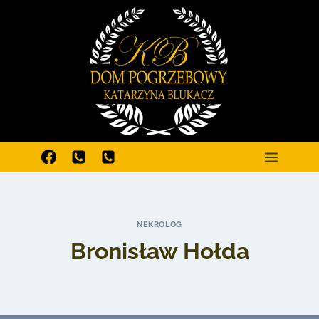
Przejdź
do
treści
NEKROLOG
Bronisław Hołda