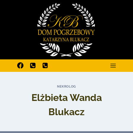
Przejdź
do
treści
NEKROLOG
Elżbieta Wanda
Blukacz