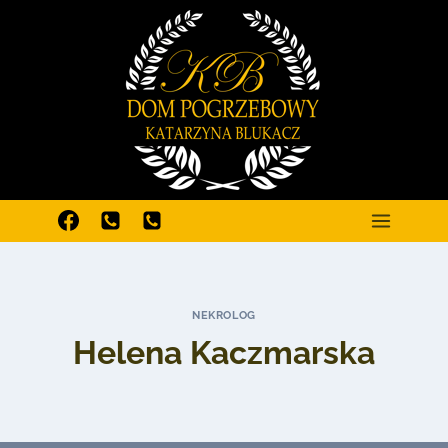
Przejdź
do
treści
NEKROLOG
Helena Kaczmarska