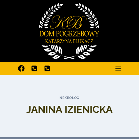
Przejdź
do
treści
NEKROLOG
JANINA IZIENICKA