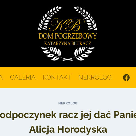
A
GALERIA
KONTAKT
NEKROLOGI
NEKROLOG
dpoczynek racz jej dać Panie
Alicja Horodyska