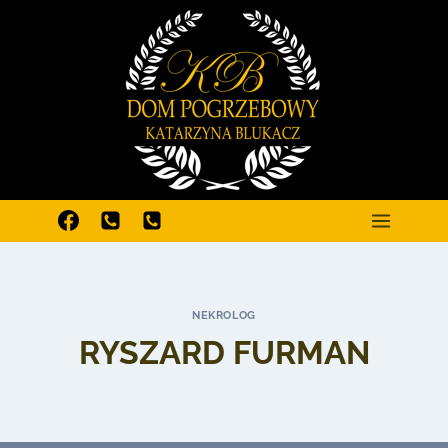
Przejdź
do
treści
NEKROLOG
RYSZARD FURMAN