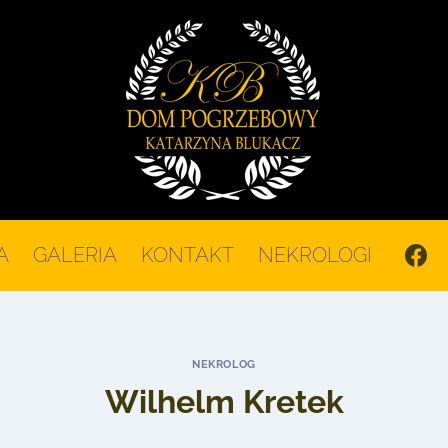
A
GALERIA
KONTAKT
NEKROLOGI
NEKROLOG
Wilhelm Kretek