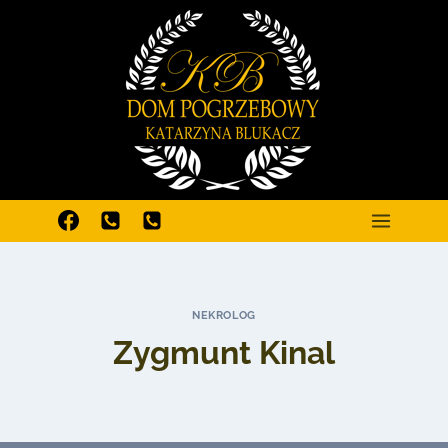
Przejdź
do
treści
NEKROLOG
Zygmunt Kinal